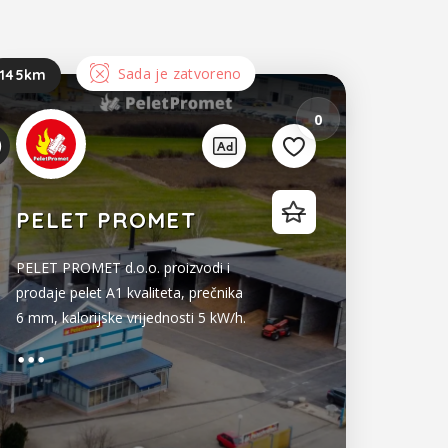
Sada je zatvoreno
145km
0
PELET PROMET
PELET PROMET d.o.o. proizvodi i
prodaje pelet A1 kvaliteta, prečnika
6 mm, kalorijske vrijednosti 5 kW/h.