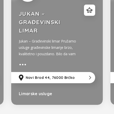
JUKAN –
GRAĐEVINSKI
LIMAR
Jukan – Građevinski limar Pružamo
usluge građevinske limarije brzo,
kvalitetno i pouzdano. Bilo da vam
je potreban limeni krov, oluci,
opšivanje dimnjaka ili drugi limarski
radovi – stojimo vam na
79km
od Sarajevo
Novi Brod 44, 76000 Brčko
37km
od Tu
114
raspolaganju s dugogodišnjim
iskustvom i profesionalnim
pristupom. Vaš limarski posao
Limarske usluge
Bosna i Hercegovina