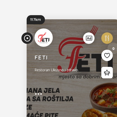
117km
0
FETI
Restoran Ukusno i zdravo.