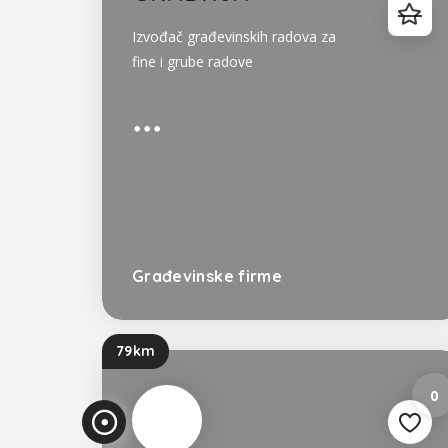
Izvođač građevinskih radova za
fine i grube radove
Građevinske firme
Bosna i Hercegovina
79km
0