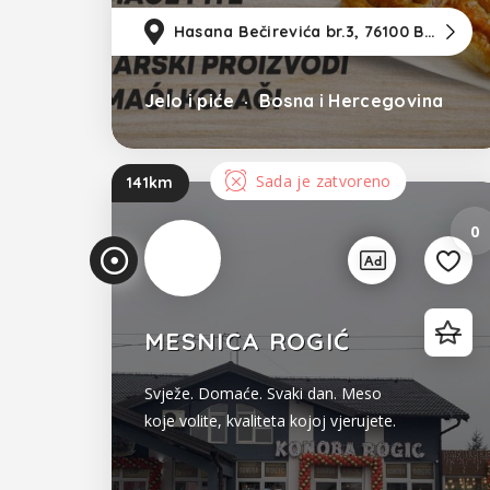
Hasana Bečirevića br.3, 76100 Brčko (u blizini CIPS-a)
Jelo i piće
Bosna i Hercegovina
Sada je zatvoreno
141km
Prikaz unosa
0
MESNICA ROGIĆ
Svježe. Domaće. Svaki dan. Meso
koje volite, kvaliteta kojoj vjerujete.