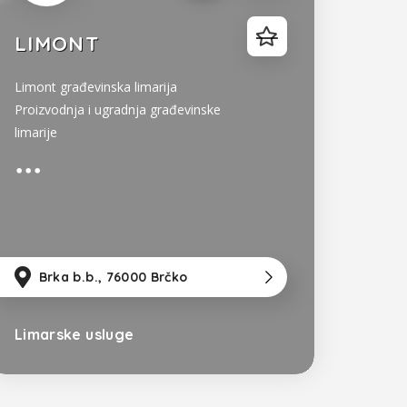
LIMONT
Limont građevinska limarija
Proizvodnja i ugradnja građevinske
limarije
zla
km
od Sarajevo
Brka b.b., 76000 Brčko
37km
od Tuzla
111km
od Sa
Limarske usluge
Bosna i Hercegovina