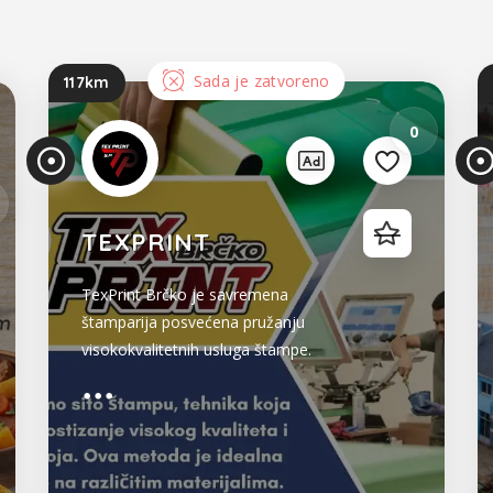
Sada je zatvoreno
117km
5
0
2
TEXPRINT
TexPrint Brčko je savremena
štamparija posvećena pružanju
visokokvalitetnih usluga štampe.