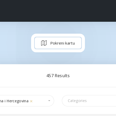
Pokreni kartu
457
Results
×
a i Hercegovina