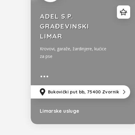
ADEL S.P.
GRAĐEVINSKI
LIMAR
Krovovi, garaže, žardinjere, kućice
za pse
Bukovički put bb, 75400 Zvornik
Limarske usluge
Bosna i Hercegovina