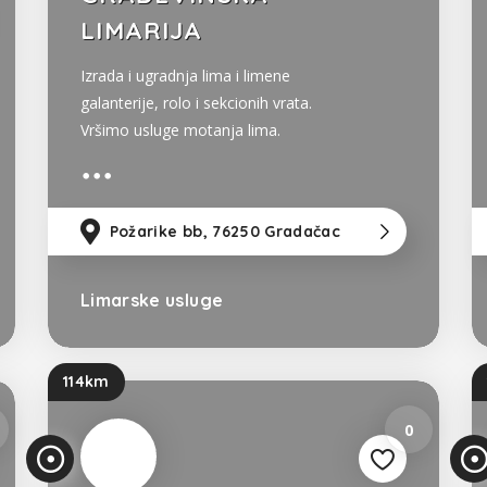
LIMARIJA
Izrada i ugradnja lima i limene
galanterije, rolo i sekcionih vrata.
Vršimo usluge motanja lima.
Požarike bb, 76250 Gradačac
115
Limarske usluge
Bosna i Hercegovina
114km
0