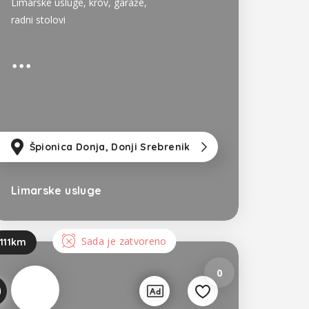
Limarske usluge, krov, garaže,
radni stolovi
km
od Sarajevo
Špionica Donja, Donji Srebrenik
45km
od Tuzla
97km
od Sa
Limarske usluge
Bosna i Hercegovina
Sada je zatvoreno
111km
0