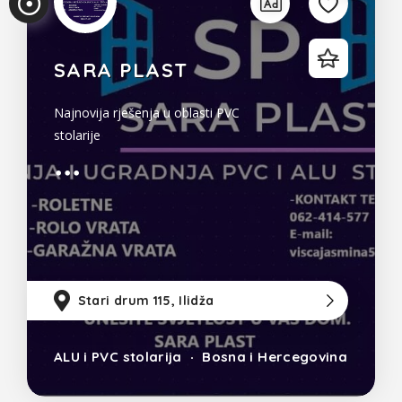
SARA PLAST
Najnovija rješenja u oblasti PVC
stolarije
Stari drum 115, Ilidža
12
ALU i PVC stolarija
Bosna i Hercegovina