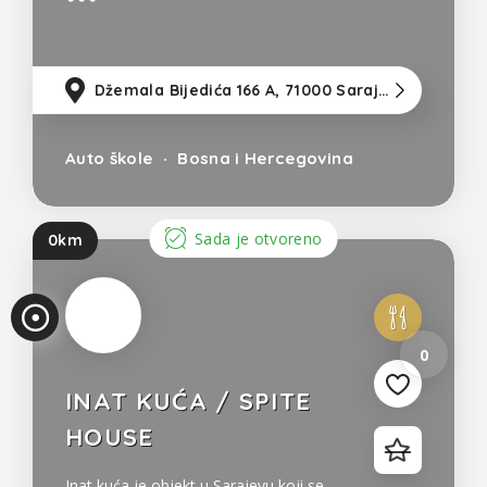
Džemala Bijedića 166 A, 71000 Sarajevo
8
Auto škole
Bosna i Hercegovina
Sada je otvoreno
0km
0
INAT KUĆA / SPITE
HOUSE
Inat kuća je objekt u Sarajevu koji se