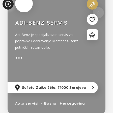
0
ADI-BENZ SERVIS
Adi-Benz je specijalizovan servis za
popravke i održavanje Mercedes-Benz
putničkih automobila.
Safeta Zajke 261a, 71000 Sarajevo
10
Auto servisi
Bosna i Hercegovina