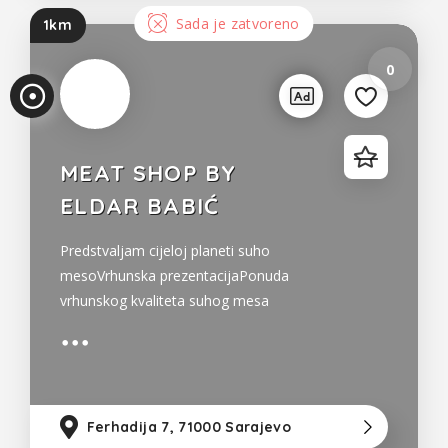
Sada je zatvoreno
1km
0
MEAT SHOP BY
ELDAR BABIĆ
Predstvaljam cijeloj planeti suho
mesoVrhunska prezentacijaPonuda
vrhunskog kvaliteta suhog mesa
Ferhadija 7, 71000 Sarajevo
1k