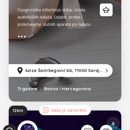
Dijagnostika oštećenja sluha, izrada
audioloških nalaza. Odabir, proba i
podešavanje slušnih aparata po nalazu.
Prodaja zaušnih i kanalnih slušnih
aparata, baterija i pribora. Servisiranje
slušnih aparata. Autorizovani slušni
Azize Šaćirbegović bb, 71000 Sarajevo
5
Trgovine
Bosna i Hercegovina
Sada je zatvoreno
12km
0