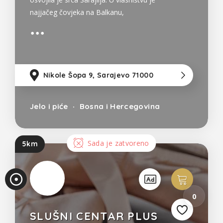
najjačeg čovjeka na Balkanu,
Nedžmina Ambeškovića (Bosnia's
strongest man. Bosnias deadlift and
squat record holder 455 kg/405kg).
Nikole Šopa 9, Sarajevo 71000
9
Jelo i piće
Bosna i Hercegovina
Sada je zatvoreno
5km
0
SLUŠNI CENTAR PLUS