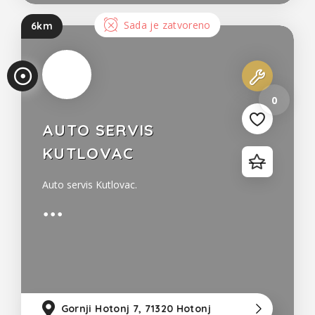
Sada je zatvoreno
6km
0
AUTO SERVIS
KUTLOVAC
Auto servis Kutlovac.
Gornji Hotonj 7, 71320 Hotonj
6