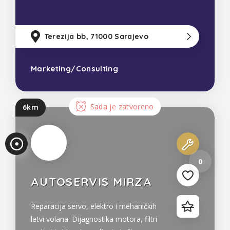
bismo unaprijedili biznis naših klijenata
uz njihov minimalan angažman i
optimalno korištenje
Terezija bb, 71000 Sarajevo
2
Marketing/Consulting
Bosna i Hercegovina
Sada je zatvoreno
6km
0
AUTOSERVIS MIRZA
Reparacija servo, elektro i mehaničkih
letvi volana. Dijagnostika motora, filtri