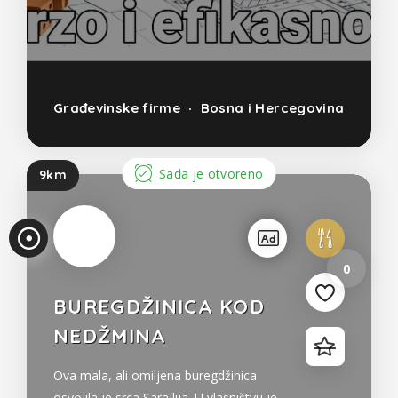
Pri
Građevinske firme
Bosna i Hercegovina
ka
z
Sada je otvoreno
9km
un
os
0
a
BUREGDŽINICA KOD
NEDŽMINA
Ova mala, ali omiljena buregdžinica
osvojila je srca Sarajlija. U vlasništvu je