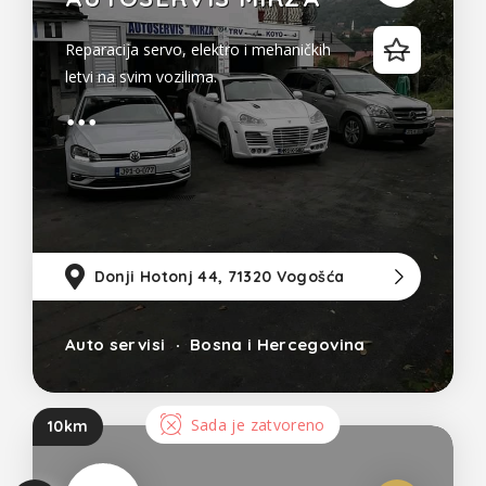
Reparacija servo, elektro i mehaničkih
letvi na svim vozilima.
Donji Hotonj 44, 71320 Vogošća
6
Auto servisi
Bosna i Hercegovina
Sada je zatvoreno
10km