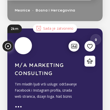
Mesnice
Bosna i Hercegovina
Sada je zatvoreno
2km
0
M/A MARKETING
CONSULTING
Tim mladih ljudi vrši usluge: održavanje
Facebook i Instagram profila, izrada
web stranica, dizajn loga. Naš biznis
temeljimo na nekoliko ključnih vještina
koje gradimo i unapređujemo kako