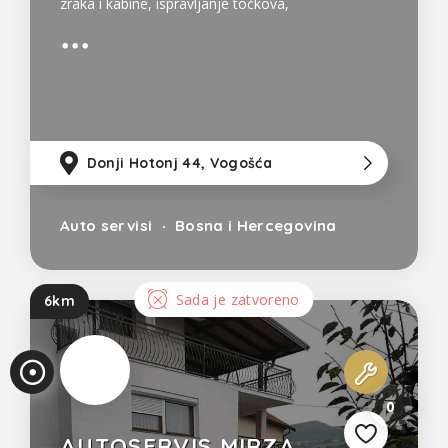
zraka i kabine, ispravljanje točkova,
ispuh, montiranje i popravci klima-
uređaja, kočnice, opće popravke i
održavanje, popravka električnih
instalacija, promjena ulja
Donji Hotonj 44, Vogošća
6
Auto servisi
Bosna i Hercegovina
Sada je zatvoreno
6km
0
AUTOSERVIS MIRZA