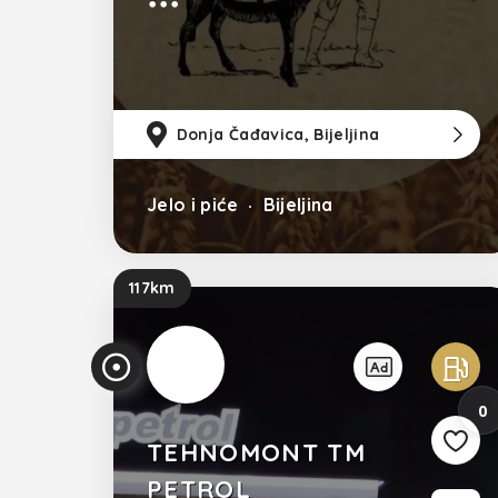
količine magnezijuma, kalcijuma,
fosfora, kalijuma, cinka. Ono liječi i
smanjuje simptome astme te
kašalj kod plućnih bolesti kao što
su bronhitis i
Donja Čađavica, Bijeljina
Jelo i piće
Bijeljina
117km
0
TEHNOMONT TM
PETROL