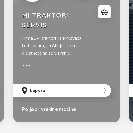
MI TRAKTORI
SERVIS
Firma „Mi traktori“ iz Pirkovaca,
kod Lopara, proširuje svoju
djelatnost na servisiranje
poljoprivrednih i radnih mašina.
Novosagrađene dvije hale imaju
400 metara kvadratnih radnog
prostora, u kojem se može
istovremeno servisirati 10 mašina i
118km
od Sarajevo
Lopare
49km
od Tu
92k
vanjski prostor za parkiranje i
istovar
Poljoprivredne mašine
Bosna i Hercegovina