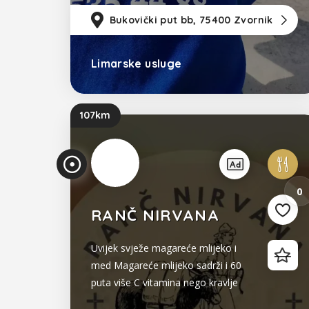
Bukovički put bb, 75400 Zvornik
Limarske usluge
Bosna i Hercegovina
107km
Prikaz unosa
0
RANČ NIRVANA
Uvijek svježe magareće mlijeko i
med Magareće mlijeko sadrži i 60
puta više C vitamina nego kravlje
mlijeko, vitamine A, D, E i F, visoke