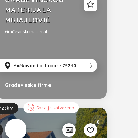
MATERIJALA
MIHAJLOVIĆ
Građevinski materijal
zla
km
od Sarajevo
Mačkovac bb, Lopare 75240
49km
od Tuzla
93km
od Sa
Građevinske firme
Bosna i Hercegovina
Sada je zatvoreno
123km
0