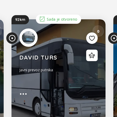
Sada je otvoreno
92km
0
3
DAVID TURS
Javni prevoz putnika