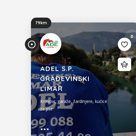
79km
0
ADEL S.P.
GRAĐEVINSKI
LIMAR
Krovovi, garaže, žardinjere, kućice
za pse