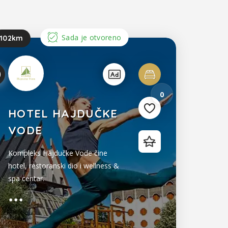
Sada je otvoreno
102km
2
0
HOTEL HAJDUČKE
VODE
Kompleks Hajdučke Vode čine
hotel, restoranski dio i wellness &
spa centar.