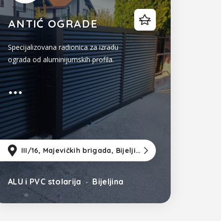
ANTIĆ OGRADE
Specijalizovana radionica za izradu
ograda od aluminijumskih profila.
zla
m
od Sarajevo
III/16, Majevičkih brigada, Bijeljina, Novi Dvorovi 76300
17km
od Tuzla
123km
od S
ALU i PVC stolarija
Bijeljina