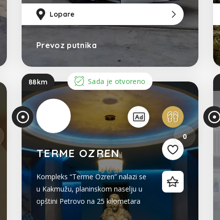
79km
od Sarajevo
Lopare
37km
od Tu
92k
Prevoz putnika
Bosna i Hercegovina
Sada je otvoreno
88km
0
TERME OZREN
Kompleks “Terme Ozren” nalazi se
u Kakmužu, planinskom naselju u
opštini Petrovo na 25 kilometara
udaljenosti od grada Doboja. Na