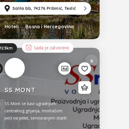
zla
m
od Sarajevo
Solila bb, 74276 Pribinić, Teslić
17km
od Tuzla
102km
od S
Hoteli
Bosna i Hercegovina
Sada je zatvoreno
123km
0
SS MONT
SS Mont se bavi ugradnjom
centralnog grijanja, montažom
peći na pelet, servisiranjem starih
sistema, izrada vodoinstalacije,