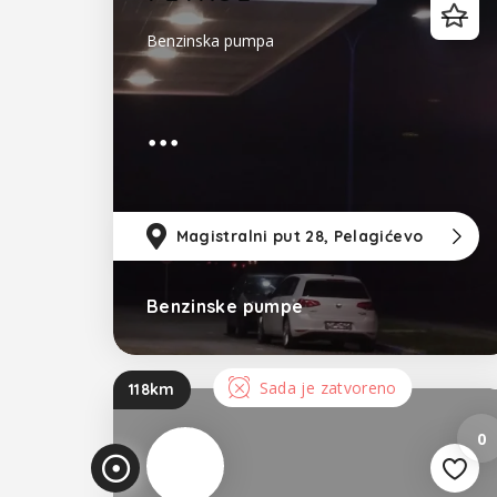
Benzinska pumpa
Magistralni put 28, Pelagićevo
Benzinske pumpe
Bosna i Hercegovina
Sada je zatvoreno
118km
0