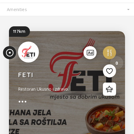
10
117km
0
FETI
Restoran Ukusno i zdravo.