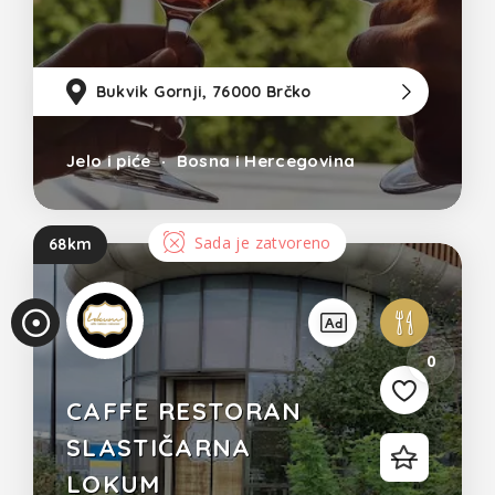
potpunom užitku.
Bukvik Gornji, 76000 Brčko
10
Jelo i piće
Bosna i Hercegovina
Sada je zatvoreno
68km
0
CAFFE RESTORAN
SLASTIČARNA
LOKUM