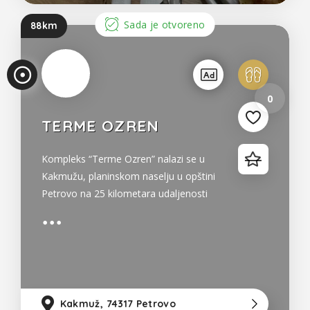
Sada je otvoreno
88km
0
TERME OZREN
Kompleks “Terme Ozren” nalazi se u
Kakmužu, planinskom naselju u opštini
Petrovo na 25 kilometara udaljenosti
od grada Doboja. Na ovom prostoru je
još davne 1978. godine akademik Josip
Bać otkrio nalazišta termomineralne
hidrokarbonatne vode koja su kasnije
pretvorena u banju
Kakmuž, 74317 Petrovo
88