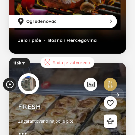
Ograđenovac
10
Jelo i piće
Bosna i Hercegovina
Sada je zatvoreno
116km
0
FRESH
Zagarantovano najbolje pite