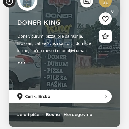
0
DONER KING
Doner, durum, pizza, pile sa ražnja,
kroasan, caffee Svježi sastojci, domaće
lepine, sočno meso i neodoljivi umaci
koji će vas ostaviti bez riječi.
Cerik, Brčko
10
Jelo i piće
Bosna i Hercegovina