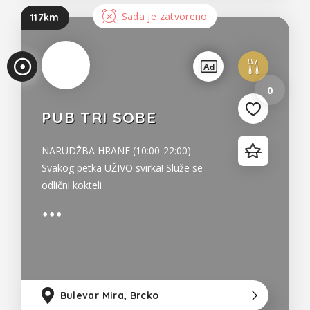
Sada je zatvoreno
117km
0
PUB TRI SOBE
NARUDŽBA HRANE (10:00-22:00)
Svakog petka UŽIVO svirka! Služe se
odlični kokteli
Bulevar Mira, Brcko
11