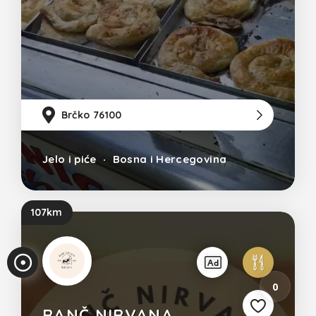
Brčko 76100
11
Jelo i piće
Bosna i Hercegovina
107km
0
RANČ NIRVANA