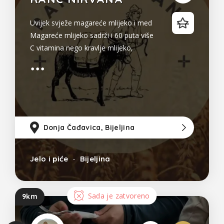
Uvijek svježe magareće mlijeko i med
Magareće mlijeko sadrži i 60 puta više
C vitamina nego kravlje mlijeko,
vitamine A, D, E i F, visoke količine
magnezijuma, kalcijuma, fosfora,
kalijuma, cinka. Ono liječi i smanjuje
simptome astme te kašalj kod plućnih
bolesti kao što su bronhitis i
Donja Čađavica, Bijeljina
10
Jelo i piće
Bijeljina
Sada je zatvoreno
9km