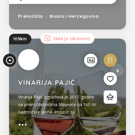
Prenoćišta
Bosna i Hercegovina
Sada je zatvoreno
109km
0
VINARIJA PAJIĆ
Vinarija Pajić izgrađena je 2017. godine
na prvim obroncima Majevice na 160 m
nadmorske visine. Prostor za
degustaciju ima sve potrebno da bi
uživali u isprobavanju naših vina, a
pogled sa naše terase doprinosu