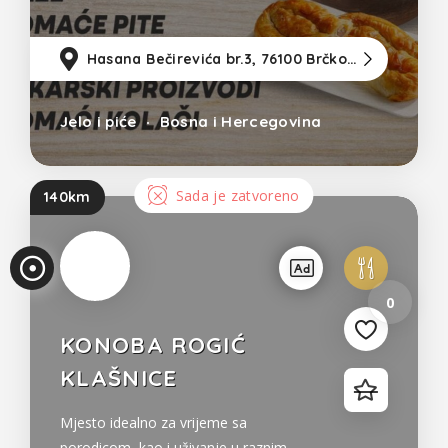
Hasana Bečirevića br.3, 76100 Brčko (u blizini CIPS-a)
11
Pri
Jelo i piće
Bosna i Hercegovina
ka
z
Sada je zatvoreno
140km
un
os
0
a
KONOBA ROGIĆ
KLAŠNICE
Mjesto idealno za vrijeme sa
porodicom, kao i uživanje u raznim