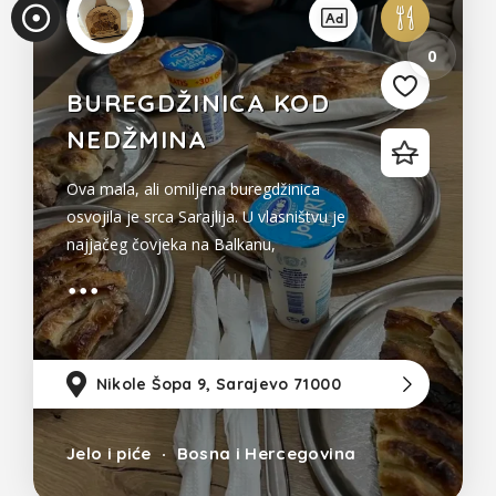
0
BUREGDŽINICA KOD
NEDŽMINA
Ova mala, ali omiljena buregdžinica
osvojila je srca Sarajlija. U vlasništvu je
najjačeg čovjeka na Balkanu,
Nedžmina Ambeškovića (Bosnia's
strongest man. Bosnias deadlift and
squat record holder 455 kg/405kg).
Nikole Šopa 9, Sarajevo 71000
9
Jelo i piće
Bosna i Hercegovina