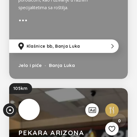
specijalitetima sa roštilja.
Klašnice bb, Banja Luka
14
Jelo i piće
Banja Luka
105km
0
PEKARA ARIZONA