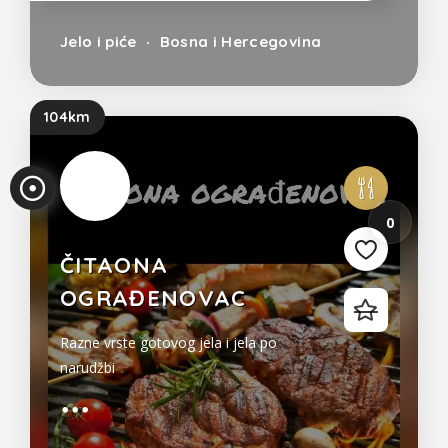
Jelo i piće
Bosna i Hercegovina
104km
0
ČITAONA
OGRAĐENOVAC
Razne vrste gotovog jela i jela po
narudžbi