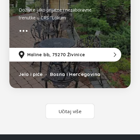
Doživite jako prijatne i nezaboravne
trenutke u CRS "Lokum
Maline bb, 75270 Živinice
68
Jelo i piće
Bosna i Hercegovina
Učitaj više