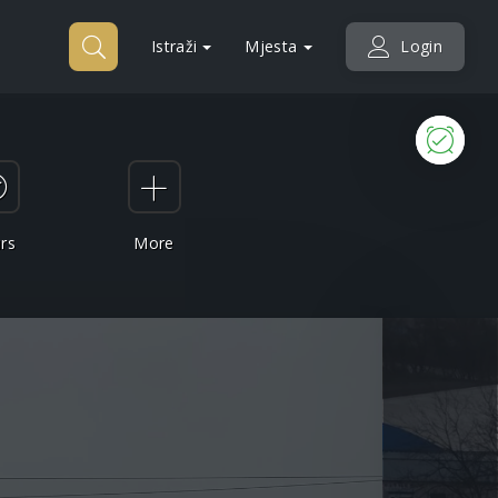
Istraži
Mjesta
Login
Sada
rs
More