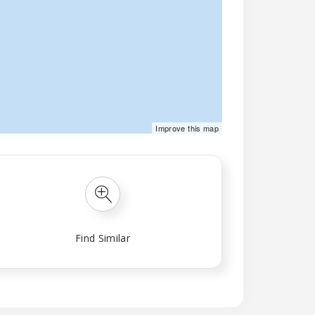
©
Mapbox
©
OpenStreetMap
Improve this map
Find Similar