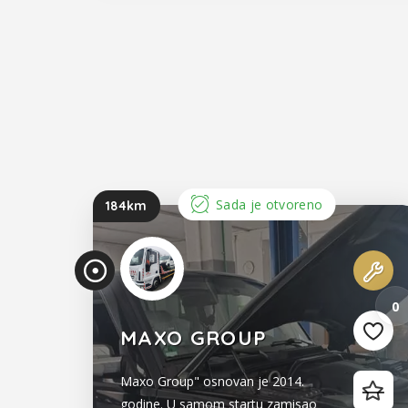
Sada je otvoreno
184km
0
MAXO GROUP
Maxo Group" osnovan je 2014.
godine. U samom startu zamisao