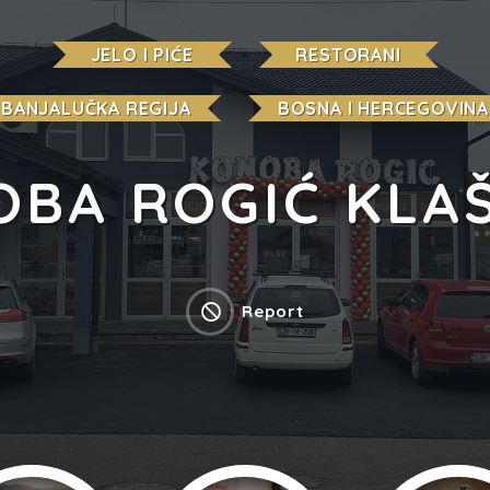
JELO I PIĆE
RESTORANI
BANJALUČKA REGIJA
BOSNA I HERCEGOVINA
BA ROGIĆ KLA
Report