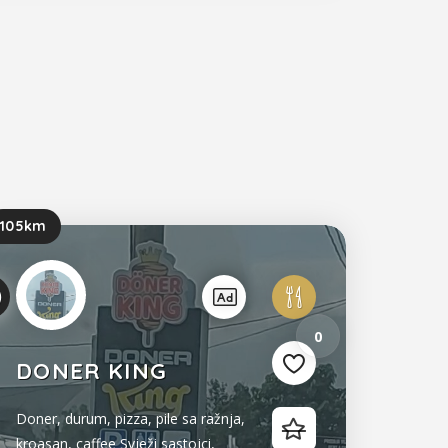
105km
0
DONER KING
Doner, durum, pizza, pile sa ražnja,
kroasan, caffee Svježi sastojci,