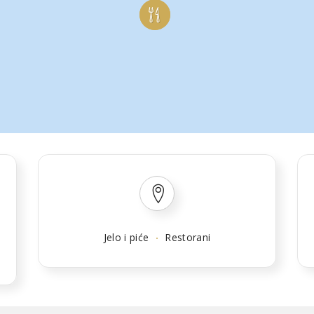
Jelo i piće
Restorani