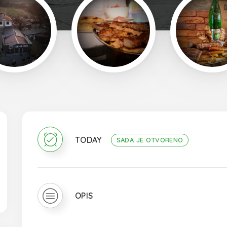
TODAY
SADA JE OTVORENO
OPIS