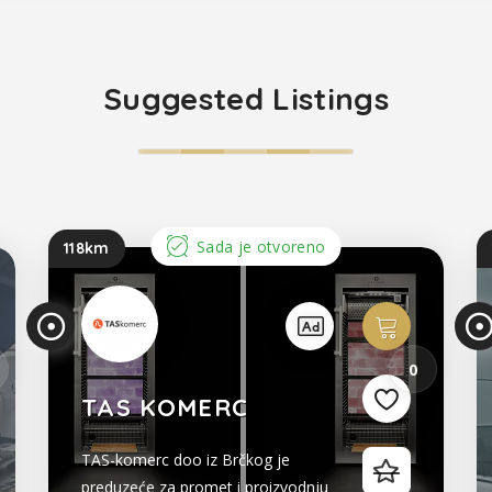
Suggested Listings
Sada je otvoreno
118km
0
TAS KOMERC
TAS-komerc doo iz Brčkog je
preduzeće za promet i proizvodnju