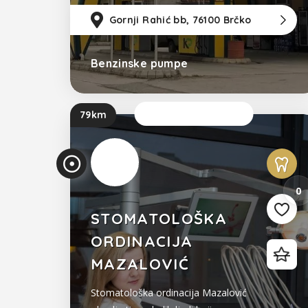
Gornji Rahić bb, 76100 Brčko
Benzinske pumpe
Bosna i Hercegovina
Sada je otvoreno
79km
Prikaz unosa
0
STOMATOLOŠKA
ORDINACIJA
MAZALOVIĆ
Stomatološka ordinacija Mazalović