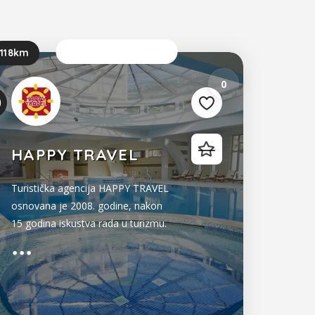
Sada je otvoreno
118km
0
HAPPY TRAVEL
Turistička agencija HAPPY TRAVEL
osnovana je 2008. godine, nakon
15 godina iskustva rada u turizmu.
Konstantno napredujući, uspjeli
smo, na osnovu rezultata
poslovanja da se svrstamo u red
vodećih turističkih agencija na
našem tržištu. To smo postigli