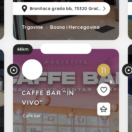
115km
od Sarajevo
Branilaca grada bb, 75320 Gračanica (SC ETNA)
38km
od Tu
94k
Trgovine
Bosna i Hercegovina
Sada je otvoreno
68km
0
CAFFE BAR “IN
VIVO”
Caffe bar