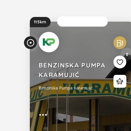
Sada je otvoreno
115km
0
BENZINSKA PUMPA
KARAMUJIĆ
Benzinska Pumpa Karamujić.