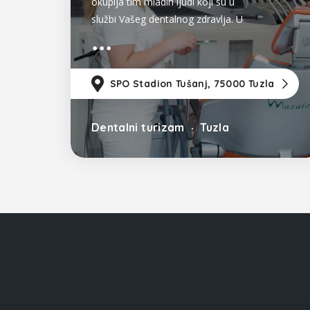
okuplja tim mladih ljudi koji su u
službi Vašeg dentalnog zdravlja. U
našoj ordinaciji pružamo vrhunske
stomatološke usluge koristeći
savremene metode i
SPO Stadion Tušanj, 75000 Tuzla
visokokvalitetne materijale uz
posvećenost svakom pacijentu u
ugodnoj i
Dentalni turizam
Tuzla