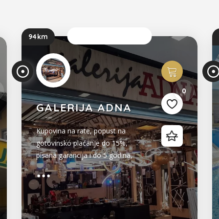
Sada je otvoreno
94km
2
0
GALERIJA ADNA
Kupovina na rate, popust na
gotovinsko plaćanje do 15%,
pisana garancija i do 5 godina,
samo su neke od pogodnosti koje
Vam nudi Galerija ADNA. Dobro
nam došli!