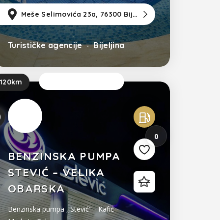
realizacijom ispravne poslovne
zla
m
od Sarajevo
Meše Selimovića 23a, 76300 Bijeljina
35km
od Tuzla
118km
od S
politike
Turističke agencije
Bijeljina
Sada je otvoreno
120km
0
BENZINSKA PUMPA
STEVIĆ – VELIKA
OBARSKA
Benzinska pumpa ,,Stević" - Kafić -