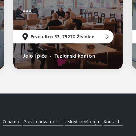
79km
od Sarajevo
Prva ulica 53, 75270 Živinice
2km
od Tuz
68k
Jelo i piće
Tuzlanski kanton
O nama
Pravila privatnosti
Uslovi korištenja
Kontakt