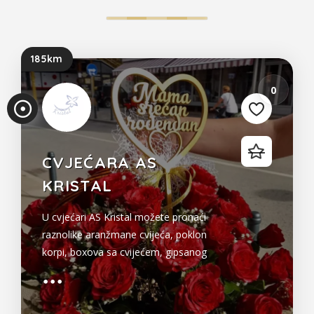
185km
0
CVJEĆARA AS
KRISTAL
U cvjećari AS Kristal možete pronaći
raznolike aranžmane cvijeća, poklon
korpi, boxova sa cvijećem, gipsanog
cvijeća po veoma niskim cijenama.