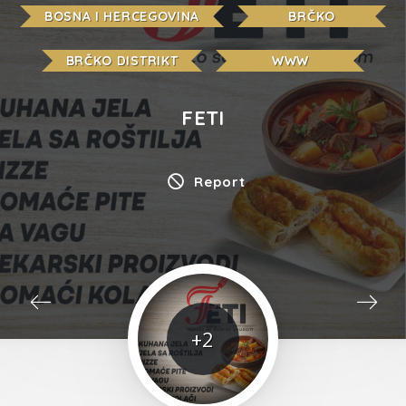
BOSNA I HERCEGOVINA
BRČKO
BRČKO DISTRIKT
WWW
FETI
Report
+2