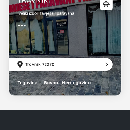
TRAVNIK
Veliki izbor zavjesa i paravana
Travnik 72270
74
Trgovine
Bosna i Hercegovina