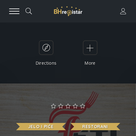
Directions
More
JELO I PIĆE
RESTORANI