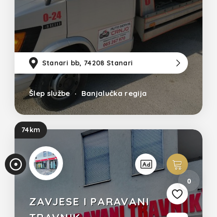
Stanari bb, 74208 Stanari
11
Šlep službe
Banjalučka regija
74km
0
ZAVJESE I PARAVANI