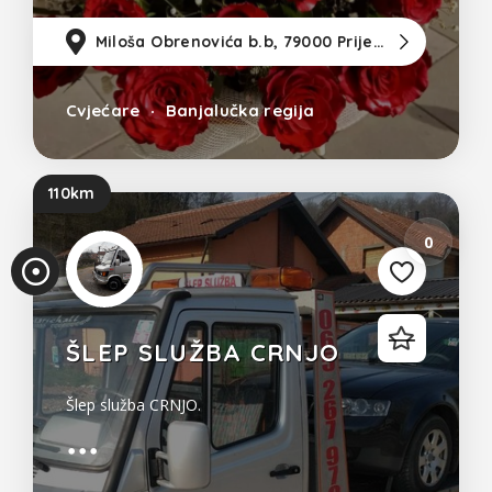
Miloša Obrenovića b.b, 79000 Prijedor
18
Cvjećare
Banjalučka regija
110km
0
ŠLEP SLUŽBA CRNJO
Šlep služba CRNJO.