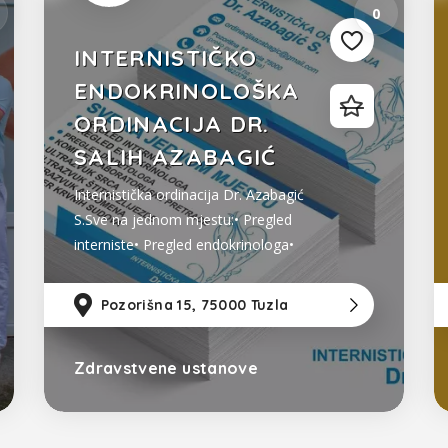
0
INTERNISTIČKO
ENDOKRINOLOŠKA
ORDINACIJA DR.
SALIH AZABAGIĆ
Internistička ordinacija Dr. Azabagić
S.Sve na jednom mjestu:• Pregled
interniste• Pregled endokrinologa•
Ultrazvuk srca• Ultrazvuk štitne
žlijezde• Ultrazvuk abdomena•
94km
od Sarajevo
Pozorišna 15, 75000 Tuzla
35km
od Tu
78k
Dopler krvnih sudova• Najbolja
regulacija šećerne bolesti
Zdravstvene ustanove
Bosna i Hercegovina