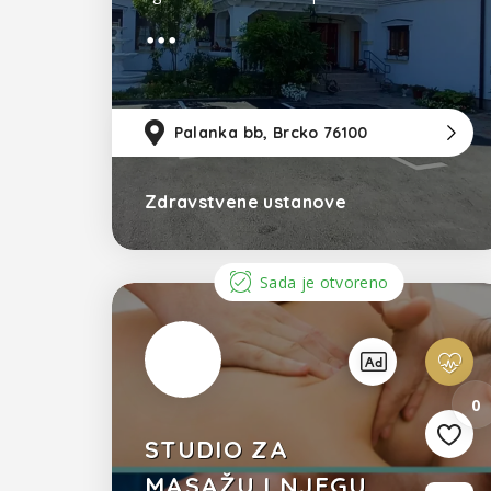
mišića- kožnih oboljenja- gubitka
kose- hroničnih rana- ginekoloških
problema- muškog steriliteta-
problema oštećenog sluha i vida
Palanka bb, Brcko 76100
Zdravstvene ustanove
Bosna i Hercegovina
Sada je otvoreno
0
STUDIO ZA
MASAŽU I NJEGU