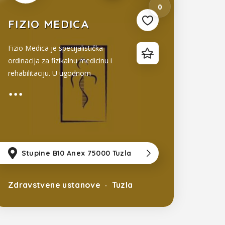
0
FIZIO MEDICA
Fizio Medica je specijalistička
ordinacija za fizikalnu medicinu i
rehabilitaciju. U ugodnom
ambijentu uz stručan tim možete
dobiti usluge specijalističkog
pregleda fizijatra, fizikalni tretman,
rehabilitaciju, primjenu
akupunkture.
zla
m
od Sarajevo
Stupine B10 Anex 75000 Tuzla
1km
od Tuzla
77km
od Sa
Zdravstvene ustanove
Tuzla