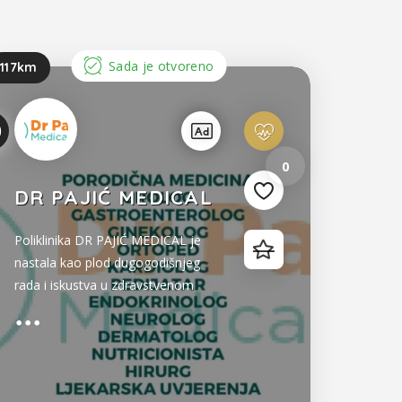
Sada je otvoreno
117km
0
DR PAJIĆ MEDICAL
Poliklinika DR PAJIĆ MEDICAL je
nastala kao plod dugogodišnjeg
rada i iskustva u zdravstvenom
sistemu regije bivše Jugoslavije
osnivača po kome je i dobila naziv.