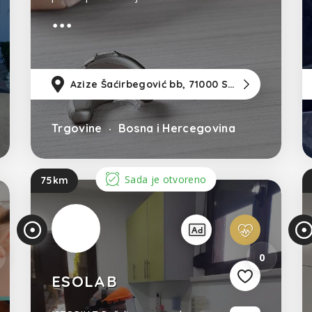
aparata po nalazu. Prodaja zaušnih
i kanalnih slušnih aparata, baterija i
pribora. Servisiranje slušnih
aparata. Autorizovani slušni
107km
od Sarajevo
Azize Šaćirbegović bb, 71000 Sarajevo
30km
od Tu
5km
Trgovine
Bosna i Hercegovina
Sada je otvoreno
75km
0
ESOLAB