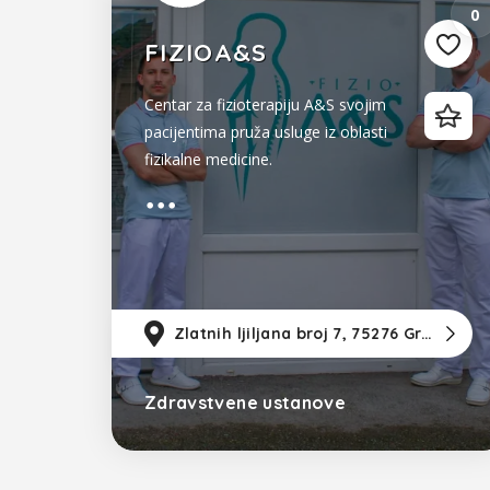
0
FIZIOA&S
Centar za fizioterapiju A&S svojim
pacijentima pruža usluge iz oblasti
fizikalne medicine.
Zlatnih ljiljana broj 7, 75276 Gračanica
Zdravstvene ustanove
Bosna i Hercegovina