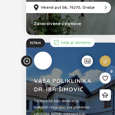
Vikend put bb, 76270, Orašje
Zdravstvene ustanove
Bosna i Hercegovina
Sada je otvoreno
107km
Prikaz unosa
0
VAŠA POLIKLINIKA
DR. IBRIŠIMOVIĆ
Terapija na bazi aktiviranja
matičnih ćelija liječi sve probleme:-
zglobova- kičme- osteoporoze-