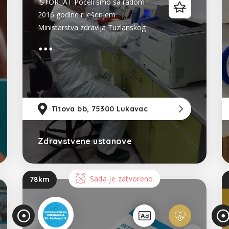
ISTORIJAT Počeli smo sa radom
2016 godine riješenjem
Ministarstva zdravlja Tuzlanskog
kantona, kao prvi privatni
medicinsko biohemijski laboratorija
na području općine Lukavac.
Tokom samog početka rada
uspostavljamo saradnju sa Aqulab
plus laboratorijem, a indirektno i sa
Titova bb, 75300 Lukavac
75k
najvećim lancem
Zdravstvene ustanove
Bosna i Hercegovina
Sada je zatvoreno
78km