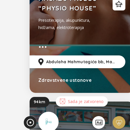
“PHYSIO HOUSE”
Presoterapija, akupunktura,
hidžama, elektroterapija
Abdulaha Mahmutagića bb, Maglaj
Zdravstvene ustanove
Bosna i Hercegovina
Sada je zatvoreno
94km