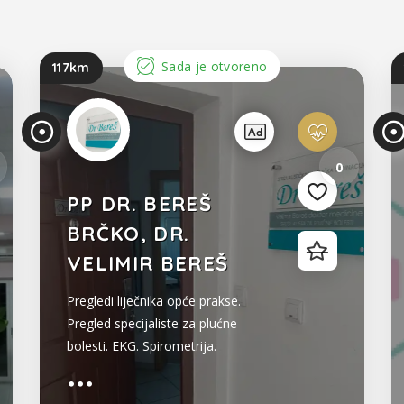
5
Sada je otvoreno
117km
3
0
PP DR. BEREŠ
BRČKO, DR.
VELIMIR BEREŠ
Pregledi liječnika opće prakse.
Pregled specijaliste za plućne
bolesti. EKG. Spirometrija.
Inhalacije i liječenje kiseonikom.
Liječnički pregledi na poziv 065 710