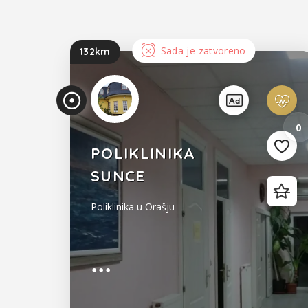
Sada je zatvoreno
132km
0
POLIKLINIKA
SUNCE
Poliklinika u Orašju