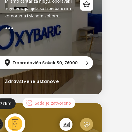
Mi smo centar za njegu, oporavak i
regeneraciju tijela sa hiperbaričnim
komorama i slanom sobom...
m
od Sarajevo
Trobradovića Sokak 30, 76000 Brčko
12km
od Tuzla
117km
od S
Zdravstvene ustanove
Bosna i Hercegovina
Sada je zatvoreno
77km