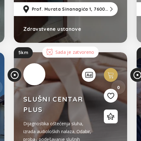
136. Liječenje post COVID
132km
od Sarajevo
Prof. Murata Sinanagića 1, 76000 Brčko
55km
od Tu
117k
sindroma. Savjetovalište za osobe
sa plućnim oboljenjima i
poremećajima disanja
Zdravstvene ustanove
Bosna i Hercegovina
Sada je zatvoreno
5km
0
SLUŠNI CENTAR
PLUS
Dijagnostika oštećenja sluha,
izrada audioloških nalaza. Odabir,
proba i podešavanje slušnih