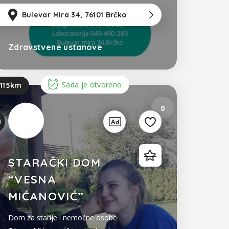
zla
m
od Sarajevo
Bulevar Mira 34, 76101 Brčko
39km
od Tuzla
117km
od S
Zdravstvene ustanove
Bosna i Hercegovina
Sada je otvoreno
115km
0
STARAČKI DOM
“VESNA
MIĆANOVIĆ”
Dom za starije i nemoćne osobe