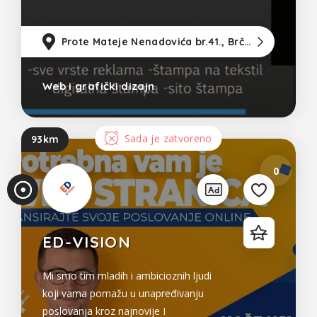
Prote Mateje Nenadovića br.41., Brčko
11
Pri
Web i grafički dizajn
ka
Bosna i Hercegovina
z
Sada je zatvoreno
93km
un
0
os
a
ED-VISION
Mi smo tim mladih i ambicioznih ljudi
koji vama pomažu u unapređivanju
poslovanja kroz najnovije I