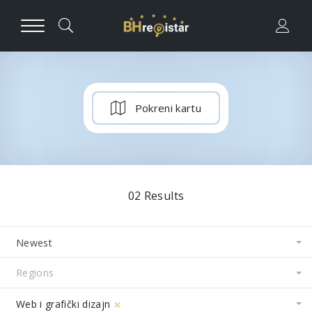
Pokreni kartu
02
Results
Newest
×
Web i grafički dizajn