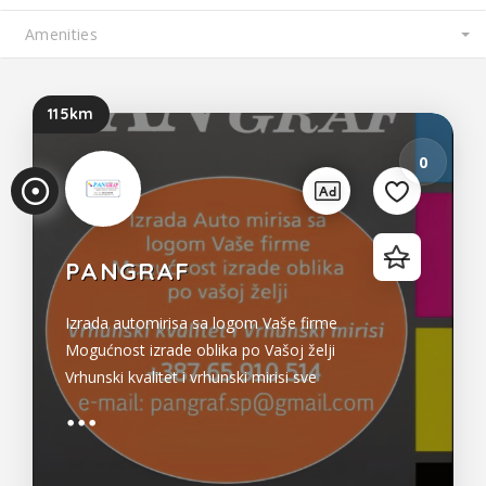
115km
0
PANGRAF
Izrada automirisa sa logom Vaše firme
Mogućnost izrade oblika po Vašoj želji
Vrhunski kvalitet i vrhunski mirisi sve
vrste reklama štampa na tekstil
digitalna štampa sito štampa i druge
grafičke usluge...