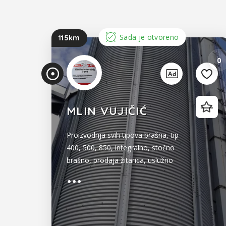
Sada je otvoreno
115km
0
MLIN VUJIČIĆ
Proizvodnja svih tipova brašna, tip
400, 500, 850, integralno, stočno
brašno, prodaja žitarica, uslužno
skladištenje i mljevenje. Prevoz i
distribucija.