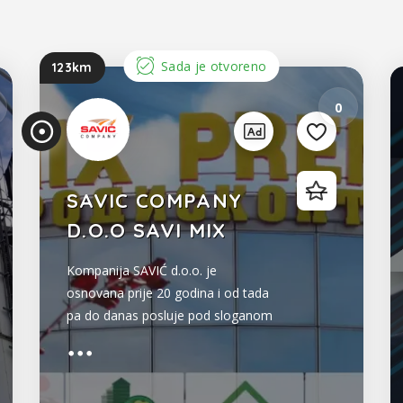
Sada je otvoreno
123km
0
SAVIC COMPANY
D.O.O SAVI MIX
Kompanija SAVIĆ d.o.o. je
osnovana prije 20 godina i od tada
pa do danas posluje pod sloganom
“100% DOMAĆE A VRIJEDI”. Osim
proizvodnje PREMIKSA po kojoj su
poznati i van granica BiH,