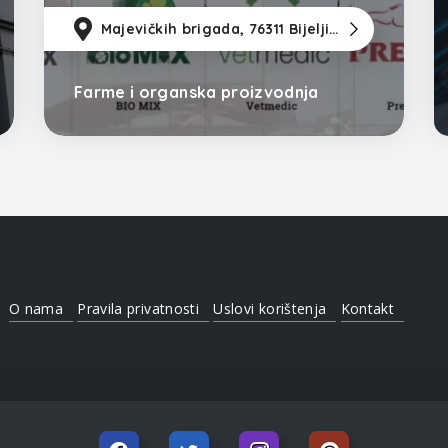
posjeduju sopstvena matična jata
za proizvodnju priplodnih jaja koja
115km
od Sarajevo
Majevičkih brigada, 76311 Bijeljina
38km
od Tu
123
sami inkubiraju u inkubatorskoj
Farme i organska proizvodnja
Bijeljina
O nama
Pravila privatnosti
Uslovi korištenja
Kontakt