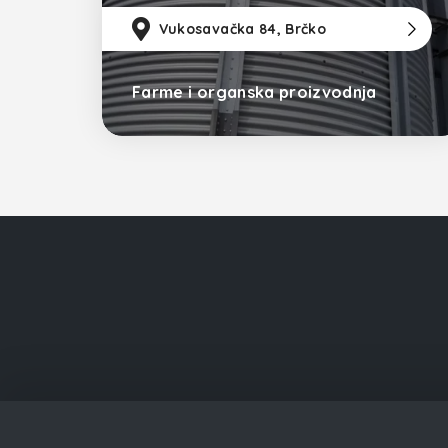
Vukosavačka 84, Brčko
Farme i organska proizvodnja
Bosna i Hercegovina
Prikaz unosa