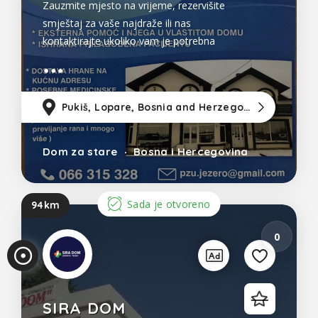
Zauzmite mjesto na vrijeme, rezervišite
smještaj za vaše najdraže ili nas
kontaktirajte ukoliko vam je potrebna
pomoć u vašem domu. Naš dom je
opremljen po EVROPSKIM standardima.
Nudi KVALITET, SIGURNOST I
Pukiš, Lopare, Bosnia and Herzegovina
10
PROFESIONALNOST. - Zdravstevna
njega 24h. - Boravak u jednokrevetnim i
Dom za stare
Bosna i Hercegovina
Sada je otvoreno
94km
0
SIRA DOM