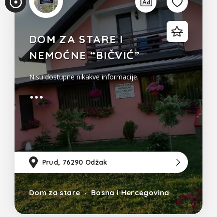
DOM ZA STARE I
NEMOĆNE “BIČVIĆ”
Nisu dostupne nikakve informacije.
Prud, 76290 Odžak
13
Dom za stare
Bosna i Hercegovina