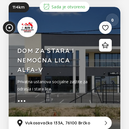
Sada je otvoreno
114km
0
DOM ZA STARA I
NEMOĆNA LICA
ALFA-V
Privatna ustanova socijalne zaštite za
odrasla i stara lica.
Vukosavačka 133A, 76100 Brčko
11