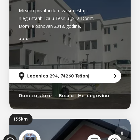
Mi smo privatni dom za smještaj i
njegu starih lica u Tešnju „Sira Dom“.
Dom je osnovan 2018. godine,
visokokvalitetne kategorije. Dom je
smješten u mirnon i ugodnom
okruženju, 7 km od centra grada
Tešnja, tačna lokacije – Lepenica 294.
Dom ima 3 etaže, koje su povezane
liftom
Lepenica 294, 74260 Tešanj
9
Dom za stare
Bosna i Hercegovina
135km
0