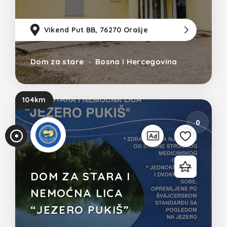
Vikend Put BB, 76270 Orašje
13
Pri
Dom za stare
Bosna i Hercegovina
ka
z
104km
un
0
os
a
DOM ZA STARA I
NEMOĆNA LICA
“JEZERO PUKIŠ”